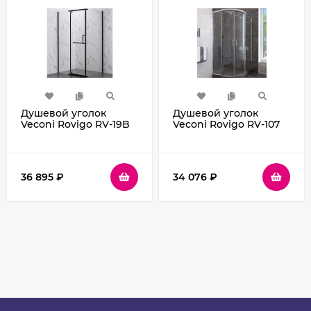
Душевой уголок
Душевой уголок
Veconi Rovigo RV-19B
Veconi Rovigo RV-107
100х80 RV19B-10080-01-
90x90 RV107-90-01-C4
C6 профиль Черный
профиль Хром стекло
матовый стекло
прозрачное
прозрачное
36 895
₽
34 076
₽