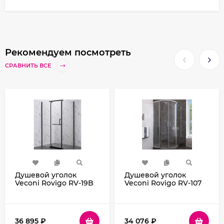
Рекомендуем посмотреть
СРАВНИТЬ ВСЕ
Душевой уголок
Душевой уголок
Veconi Rovigo RV-19B
Veconi Rovigo RV-107
100х80 RV19B-10080-01-
90x90 RV107-90-01-C4
C6 профиль Черный
профиль Хром стекло
матовый стекло
прозрачное
прозрачное
36 895
₽
34 076
₽