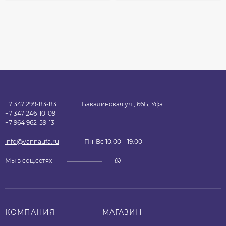
+7 347 299-83-83
Бакалинская ул., 66Б, Уфа
+7 347 246-10-09
+7 964 962-59-13
info@vannaufa.ru
Пн-Вс 10:00—19:00
Мы в соц.сетях
КОМПАНИЯ
МАГАЗИН