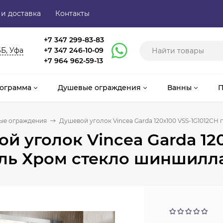
 и доставка
Контакты
+7 347 299-83-83
6Б, Уфа
+7 347 246-10-09
+7 964 962-59-13
ограмма
Душевые ограждения
Ванны
П
ые ограждения
Душевой уголок Vincea Garda 120х100 VSS-1G1012C
й уголок Vincea Garda 12
ль Хром стекло шиншилл