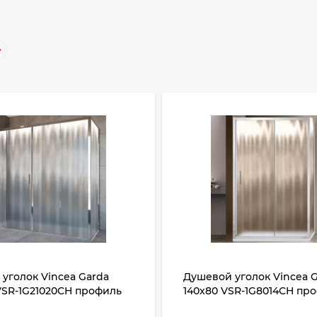
уголок Vincea Garda
Душевой уголок Vincea 
VSR-1G21020CH профиль
140х80 VSR-1G8014CH пр
екло шиншилла
Хром стекло шиншилла