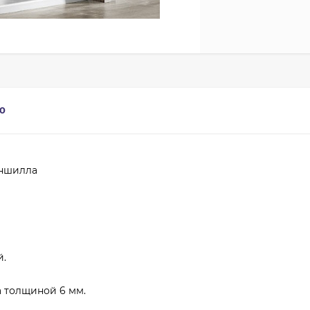
0
иншилла
й.
 толщиной 6 мм.