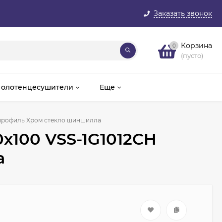
Заказать звонок
Корзина
0
(пусто)
олотенцесушители
Еще
H профиль Хром стекло шиншилла
0х100 VSS-1G1012CH
а