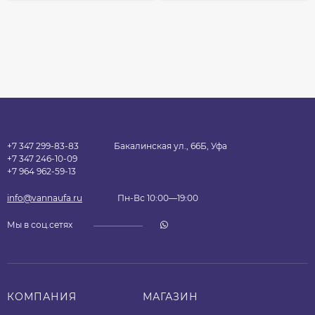
+7 347 299-83-83
Бакалинская ул., 66Б, Уфа
+7 347 246-10-09
+7 964 962-59-13
info@vannaufa.ru
Пн-Вс 10:00—19:00
Мы в соц.сетях
КОМПАНИЯ
МАГАЗИН