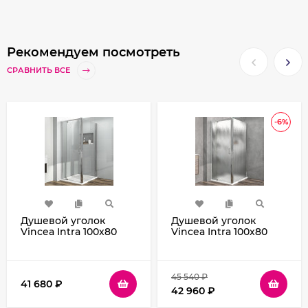
Рекомендуем посмотреть
СРАВНИТЬ ВСЕ
-6%
Душевой уголок
Душевой уголок
Vincea Intra 100х80
Vincea Intra 100х80
VSR-1I901080CL
VSR-1I901080CH
профиль Хром стекло
профиль Хром стекло
прозрачное
шиншилла
45 540
₽
41 680
₽
42 960
₽