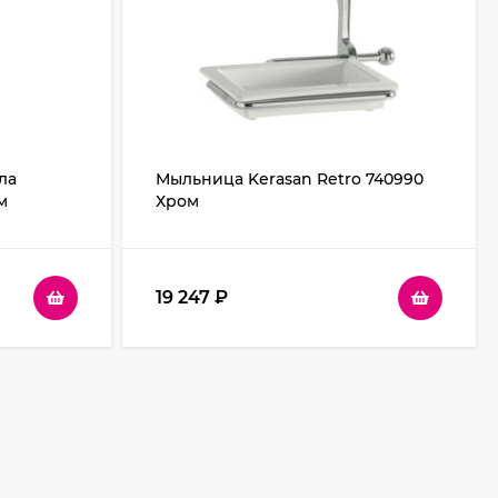
ла
Мыльница Kerasan Retro 740990
м
Хром
19 247
₽