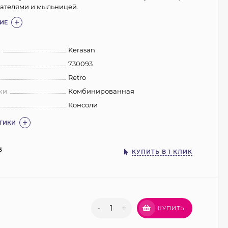
ателями и мыльницей.
ИЕ
:
Kerasan
730093
Retro
ки
Комбинированная
Консоли
СТИКИ
3
КУПИТЬ В 1 КЛИК
-
+
КУПИТЬ