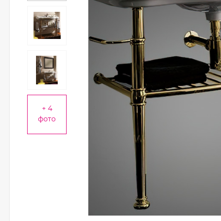
+ 4
фото