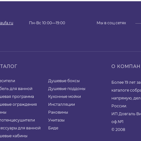
aufa.ru
Пн-Вс 10:00—19:00
Мы в соц.сетях
АТАЛОГ
О КОМПА
есители
Душевые боксы
Более 19 лет 
бель для ванной
Душевые поддоны
каталоге собр
шевая программа
Кухонные мойки
напрямую, дел
шевые ограждения
Инсталляции
России.
нны
Раковины
ИП Довгаль Ви
лотенцесушители
Унитазы
оф.№1
сессуары для ванной
Биде
© 2008
шевые кабины