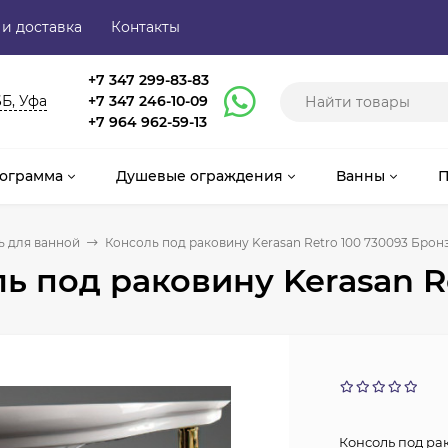
 и доставка
Контакты
+7 347 299-83-83
6Б, Уфа
+7 347 246-10-09
+7 964 962-59-13
ограмма
Душевые ограждения
Ванны
П
 для ванной
Консоль под раковину Kerasan Retro 100 730093 Брон
ь под раковину Kerasan R
Консоль под рак