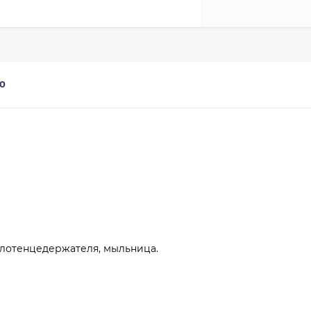
0
олотенцедержателя, мыльница.