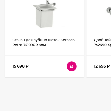
Стакан для зубных щеток Kerasan
Двойной 
Retro 741090 Хром
742490 Х
15 698
₽
12 695
₽