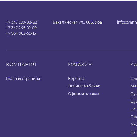
+7 347 299-83-83
Бакалинская ул., 66Б, Уфа
info@vann
+7 347 246-10-09
+7 964 962-59-13
КОМПАНИЯ
МАГАЗИН
К
Главная страница
Корзина
См
Личный кабинет
Ме
Оформить заказ
Ду
Ду
Ва
По
Ак
Ду