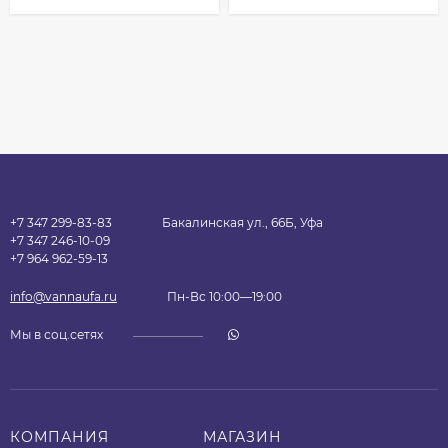
+7 347 299-83-83
Бакалинская ул., 66Б, Уфа
+7 347 246-10-09
+7 964 962-59-13
info@vannaufa.ru
Пн-Вс 10:00—19:00
Мы в соц.сетях
КОМПАНИЯ
МАГАЗИН