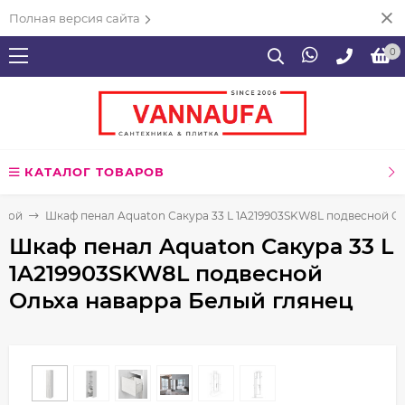
Полная версия сайта
0
КАТАЛОГ ТОВАРОВ
нной
Шкаф пенал Aquaton Сакура 33 L 1A219903SKW8L подвесной О
Шкаф пенал Aquaton Сакура 33 L
1A219903SKW8L подвесной
Ольха наварра Белый глянец