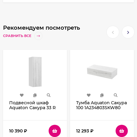
Рекомендуем посмотреть
СРАВНИТЬ ВСЕ
Подвесной шкаф
Тумба Aquaton Сакура
Aquaton Сакура 33 R
100 1A234803SKW80
1A220803SKW8R Ольха
подвесная Ольха
наварра Белый
наварра Белый
глянец
глянец
10 390
₽
12 293
₽