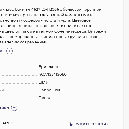
клаер Бали 34 4627125412066 с бельевой корзиной.
стиле модерн пенал для ванной комнаты Бали
ранство атмосферой чистоты и уюта. Цветовое
лая лиственница - позволяет модели идеально
на светлом, так и на темном фоне интерьера. Витражи
екла, хромированные миниатюрные ручки и ножки-
 изделию современный...
ИЕ
:
Бриклаер
4627125412066
Бали
ки
Напольная
Пеналы
СТИКИ
25412066
КУПИТЬ В 1 КЛИК