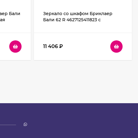
аер Бали
Зеркало со шкафом Бриклаер
лая
Бали 62 R 4627125411823 с
подсветкой Венге Белое
глянцевое
11 406
₽