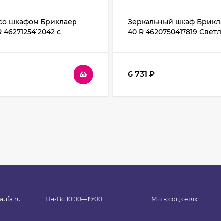
со шкафом Бриклаер
Зеркальный шкаф Брикл
 4627125412042 с
40 R 4620750417819 Свет
ой Светлая лиственница
лиственница
лянцевое
6 731
₽
aufa.ru
Пн-Вс 10:00—19:00
Мы в соц.сетях