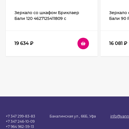
Зеркало со шкафом Бриклаер
Зеркало 
Бали 120 4627125411809 с
Бали 90 R
подсветкой Венге Белое
подсветк
глянцевое
Белое г
19 634
₽
16 081
₽
+7 347 299-83-83
Бакалинская ул., 66Б, Уфа
info@vann
+7 347 246-10-09
+7 964 962-59-13