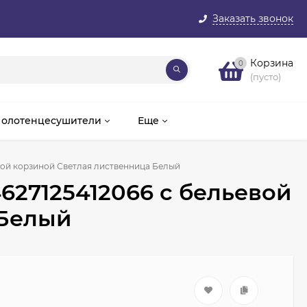
Заказать звонок
Корзина
0
(пусто)
олотенцесушители
Еще
вой корзиной Светлая лиственница Белый
627125412066 с бельевой
 Белый