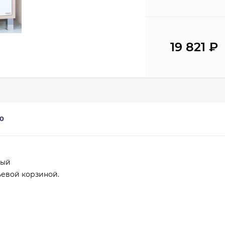
19 821
₽
0
лый
ьевой корзиной.