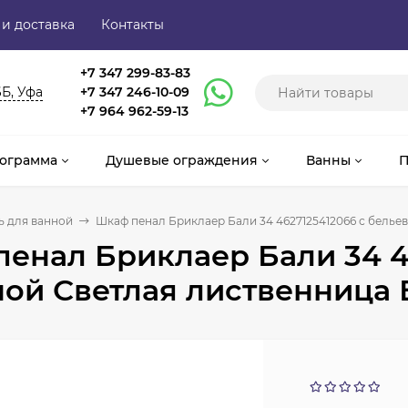
 и доставка
Контакты
+7 347 299-83-83
6Б, Уфа
+7 347 246-10-09
+7 964 962-59-13
ограмма
Душевые ограждения
Ванны
П
 для ванной
Шкаф пенал Бриклаер Бали 34 4627125412066 с белье
енал Бриклаер Бали 34 4
ной Светлая лиственница