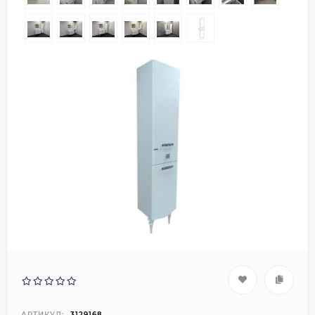
АРТИКУЛ:
3129168