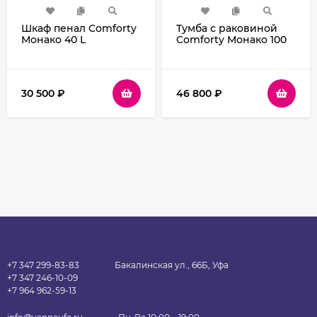
Шкаф пенал Comforty
Тумба с раковиной
Монако 40 L
Comforty Монако 100
00004140124 Белый
00004136346 Белая
глянец
30 500
₽
46 800
₽
+7 347 299-83-83
Бакалинская ул., 66Б, Уфа
+7 347 246-10-09
+7 964 962-59-13