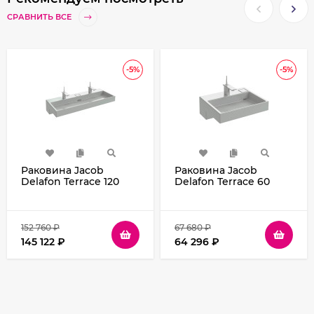
СРАВНИТЬ ВСЕ
-5%
-5%
Раковина Jacob
Раковина Jacob
Delafon Terrace 120
Delafon Terrace 60
EXB112-00 без
EXE112-00 без
подсветки
подсветки
152 760
₽
67 680
₽
145 122
₽
64 296
₽