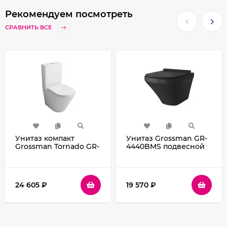
Рекомендуем посмотреть
СРАВНИТЬ ВСЕ
Унитаз компакт
Унитаз Grossman GR-
Grossman Tornado GR-
4440BMS подвесной
4449SQ с бачком и
Черный матовый с
сиденьем Микролифт
сиденьем Микролифт
24 605
₽
19 570
₽