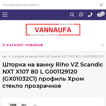
Полная версия сайта
0
КАТАЛОГ ТОВАРОВ
ения
Шторка на ванну Riho VZ Scandic NXT X107 80 L G001129120 (G
Шторка на ванну Riho VZ Scandic
NXT X107 80 L G001129120
(GX01032C1) профиль Хром
стекло прозрачное