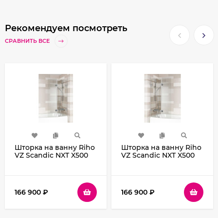
Рекомендуем посмотреть
СРАВНИТЬ ВСЕ
Шторка на ванну Riho
Шторка на ванну Riho
VZ Scandic NXT X500
VZ Scandic NXT X500
Geta 170 121 P
Geta 170 121 L
G001168120 GX00622C2)
G001167120
профиль Хром стекло
(GX00622C1) профиль
прозрачное
Хром стекло
166 900
₽
166 900
₽
прозрачное