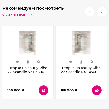
Рекомендуем посмотреть
СРАВНИТЬ ВСЕ
Шторка на ванну Riho
Шторка на ванну Riho
VZ Scandic NXT X500
VZ Scandic NXT X500
Geta 170 121 P
Geta 170 121 L
G001168120 GX00622C2)
G001167120
профиль Хром стекло
(GX00622C1) профиль
прозрачное
Хром стекло
166 900
₽
166 900
₽
прозрачное