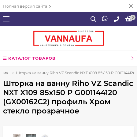
Полная версия сайта
0
КАТАЛОГ ТОВАРОВ
ения
Шторка на ванну Riho VZ Scandic NXT X109 85x150 P G00114412
Шторка на ванну Riho VZ Scandic
NXT X109 85x150 P G001144120
(GX00162C2) профиль Хром
стекло прозрачное