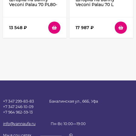
Veconi Palau 70 PL80-
Veconi Palau 70 L
70-01-19C1 профиль
PL77L-70-01-C6
Хром стекло
профиль Черный
прозрачное
матовый стекло
прозрачное
13 548
₽
17 987
₽
+7 347 299-83-83
Бакалинская ул., 66Б, Уфа
+7 347 246-10-09
+7 964 962-59-13
info@vannaufa.ru
Пн-Вс 10:00—19:00
Мы в соц.сетях