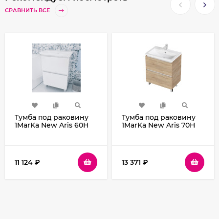
СРАВНИТЬ ВСЕ
Тумба под раковину
Тумба под раковину
1MarKa New Aris 60Н
1MarKa New Aris 70Н
Ц0000019917 Белый
Ц0000019920 Дуб
глянец
Сонома
11 124
₽
13 371
₽