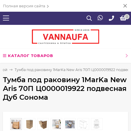
Полная версия сайта
0
КАТАЛОГ ТОВАРОВ
нной
Тумба под раковину 1MarKa New Aris 70П Ц0000019922 подвес
Тумба под раковину 1MarKa New
Aris 70П Ц0000019922 подвесная
Дуб Сонома