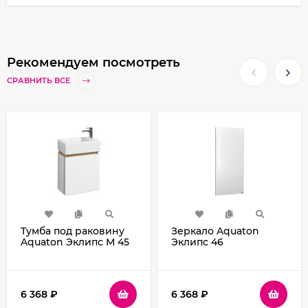
Рекомендуем посмотреть
СРАВНИТЬ ВСЕ
Тумба под раковину
Зеркало Aquaton
Aquaton Эклипс М 45
Эклипс 46
L 1A172801EK49L
1A129002EK010 с
подвесная Белый
выключателем
Эбони светлый
6 368
₽
6 368
₽