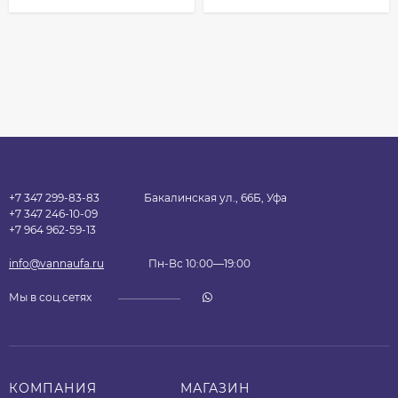
+7 347 299-83-83
Бакалинская ул., 66Б, Уфа
+7 347 246-10-09
+7 964 962-59-13
info@vannaufa.ru
Пн-Вс 10:00—19:00
Мы в соц.сетях
КОМПАНИЯ
МАГАЗИН