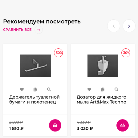
Рекомендуем посмотреть
СРАВНИТЬ ВСЕ
-30%
-30%
Держатель туалетной
Дозатор для жидкого
бумаги и полотенец
мыла Art&Max Techno
Art&Max Techno AM-E-
AM-E-4199Z Хром
4183B Хром
2 590
₽
4 330
₽
1 810
₽
3 030
₽