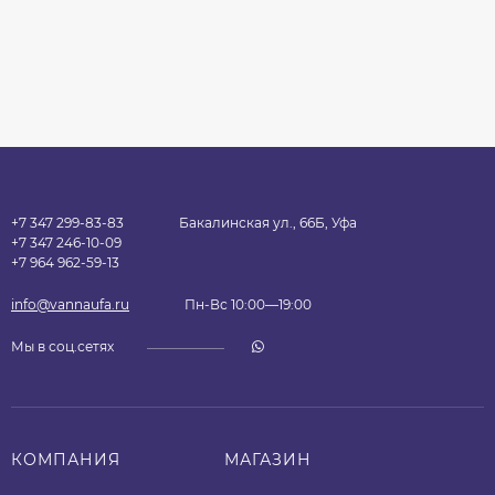
+7 347 299-83-83
Бакалинская ул., 66Б, Уфа
+7 347 246-10-09
+7 964 962-59-13
info@vannaufa.ru
Пн-Вс 10:00—19:00
Мы в соц.сетях
КОМПАНИЯ
МАГАЗИН