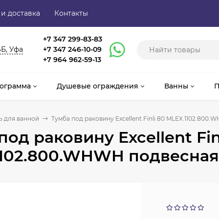
 и доставка
Контакты
+7 347 299-83-83
6Б, Уфа
+7 347 246-10-09
+7 964 962-59-13
ограмма
Душевые ограждения
Ванны
П
 для ванной
Тумба под раковину Excellent Finli 80 MLEX.1102.80
под раковину Excellent Fin
1102.800.WHWH подвесная