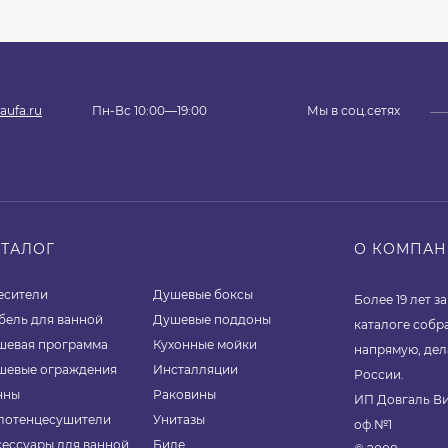
aufa.ru
Пн-Вс 10:00—19:00
Мы в соц.сетях
АТАЛОГ
О КОМПА
есители
Душевые боксы
Более 19 лет 
бель для ванной
Душевые поддоны
каталоге собр
шевая программа
Кухонные мойки
напрямую, дел
шевые ограждения
Инсталляции
России.
нны
Раковины
ИП Довгаль Ви
лотенцесушители
Унитазы
оф.№1
сессуары для ванной
Биде