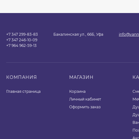
+7 347 299-83-83
Бакалинская ул., 66Б, Уфа
info@vann
+7 347 246-10-09
+7 964 962-59-13
КОМПАНИЯ
МАГАЗИН
К
Главная страница
Корзина
См
Личный кабинет
Ме
Оформить заказ
Ду
Ду
Ва
По
Ак