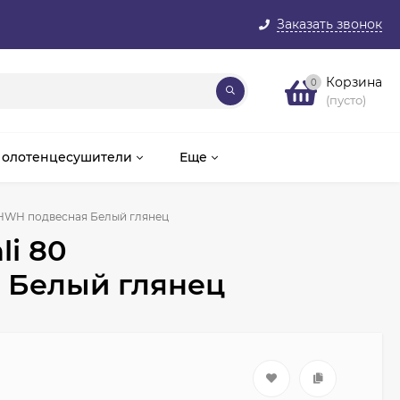
Заказать звонок
Корзина
0
(пусто)
олотенцесушители
Еще
0.WHWH подвесная Белый глянец
li 80
 Белый глянец