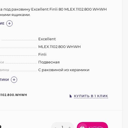
а под раковину Excellent Finli 80 MLEX.1102.800.WHWH
жными ящиками.
ИЕ
:
Excellent
MLEX.1102.800.WHWH
Finli
ки
Подвесная
вины
С раковиной из керамики
СТИКИ
1102.800.WHWH
КУПИТЬ В 1 КЛИК
₽
-
+
КУПИТЬ