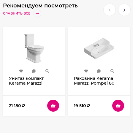
Рекомендуем посмотреть
СРАВНИТЬ ВСЕ
Унитаз компакт
Раковина Kerama
Kerama Marazzi
Marazzi Pompei 80
Pompei PO.wc.01
PO.wb.80 Белая
Белый глянцевый без
глянцевая
бачка и сиденья
21 180
₽
19 510
₽