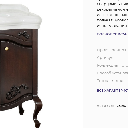
дверцами. Уник
декоративной л
изысканностью 
получать удово
использования 
ПОЛНОЕ ОПИСАН
Производитель
Артикул:
Коллекция
Способ установ
Тип элемента
ВСЕ ХАРАКТЕРИ
АРТИКУЛ:
25967