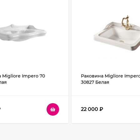
 Migliore Impero 70
Раковина Migliore Imper
лая
30827 Белая
₽
22 000
₽