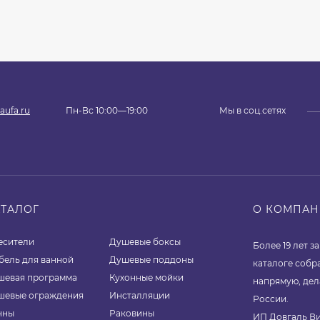
aufa.ru
Пн-Вс 10:00—19:00
Мы в соц.сетях
АТАЛОГ
О КОМПА
есители
Душевые боксы
Более 19 лет 
бель для ванной
Душевые поддоны
каталоге собр
шевая программа
Кухонные мойки
напрямую, дел
шевые ограждения
Инсталляции
России.
нны
Раковины
ИП Довгаль Ви