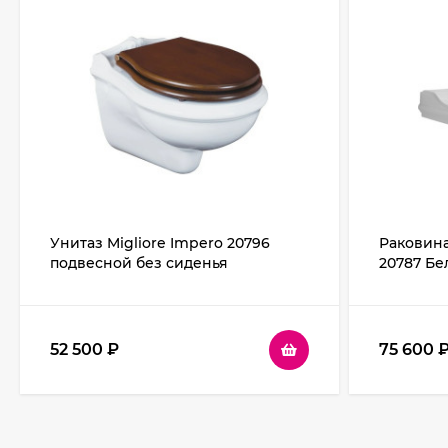
Унитаз Migliore Impero 20796
Раковина
подвесной без сиденья
20787 Бе
52 500
₽
75 600