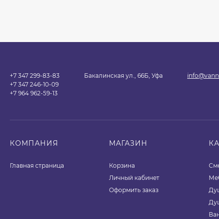
+7 347 299-83-83
Бакалинская ул., 66Б, Уфа
info@vann
+7 347 246-10-09
+7 964 962-59-13
КОМПАНИЯ
МАГАЗИН
К
Главная страница
Корзина
См
Личный кабинет
Ме
Оформить заказ
Ду
Ду
Ва