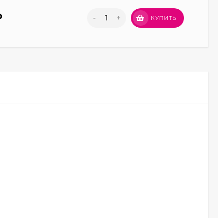
₽
-
+
КУПИТЬ