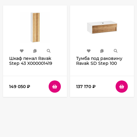
Шкаф пенал Ravak
Тумба под раковину
Step 43 X000001419
Ravak SD Step 100
подвесной Белый Дуб
X000001418 подвесная
Белая Орех
149 050
₽
137 170
₽