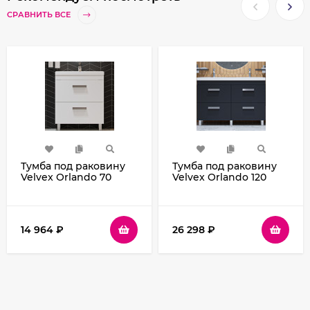
СРАВНИТЬ ВСЕ
Тумба под раковину
Тумба под раковину
Velvex Orlando 70
Velvex Orlando 120
tn.ORL.CLA.70.2Y Белая
tn.ORL.CLA.120.4Y
матовая
Графит
14 964
₽
26 298
₽