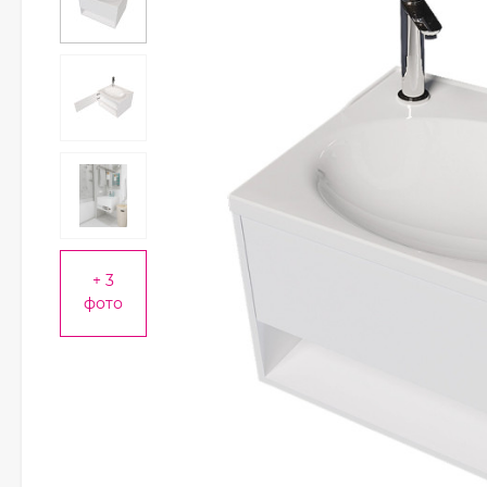
+ 3
фото