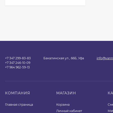
+7 347 299-83-83
Бакалинская ул., 66Б, Уфа
info@vann
+7 347 246-10-09
+7 964 962-59-13
КОМПАНИЯ
МАГАЗИН
К
Главная страница
Корзина
См
Личный кабинет
Ме