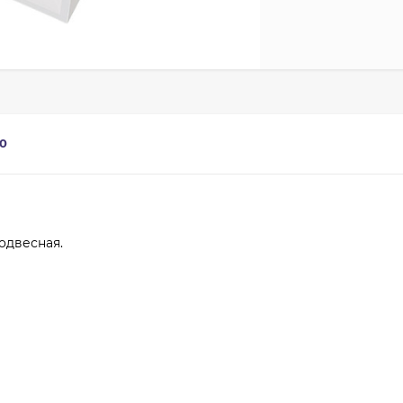
0
одвесная.