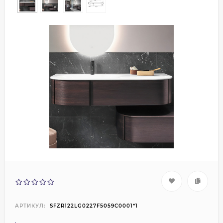
АРТИКУЛ:
SFZR122LG0227F5059C0001*1