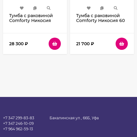
Тумба с раковиной
Тумба с раковиной
Comforty Никосия
Comforty Никосия 60
80П 00-00008856
00004138879
подвесная Дуб
подвесная Дуб белый
темный
28 300
₽
21 700
₽
+7 347 299-83-83
Бакалинская ул., 66Б, Уфа
+7 347 246-10-09
+7 964 962-59-13