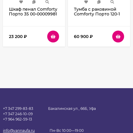
Шкаф пенал Comforty
Тумба с раковиной
Порто 35 00-00009981
Comforty Порто 120-1
подвесной Дуб
00-00008905
дымчатый
подвесная Дуб
дымчатый
23 200
₽
60 900
₽
+7 347 299-83-83
Бакалинская ул., 66Б, Уфа
+7 347 246-10-09
+7 964 962-59-13
info@vannaufa.ru
Пн-Вс 10:00—19:00