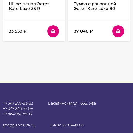
Шкаф пенал Эстет
Тумба с раковиной
Kare Luxe 35 R
Эстет Kare Luxe 80
ФР-00006000 Белый
ФР-00005719 Белая
33 550
₽
37 040
₽
+7 347 299-83-83
Бакалинская ул., 66Б, Уфа
+7 347 246-10-09
+7 964 962-59-13
info@vannaufa.ru
Пн-Вс 10:00—19:00