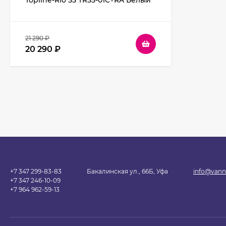
Topline-Rio 55 TR55-01C+RA Белый
глянец
21 290
₽
20 290
₽
+7 347 299-83-83
Бакалинская ул., 66Б, Уфа
info@vann
+7 347 246-10-09
+7 964 962-59-13