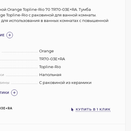
ой Orange Topline-Rio 70 TR70-03E+RA. Тумба
ge Topline-Rio с раковиной для ванной комнаты.
для использования в ванных комнатах с повышенной
ИЕ
:
Orange
TR70-03E+RA
Topline-Rio
ки
Напольная
вины
С раковиной из керамики
СТИКИ
03E+RA
КУПИТЬ В 1 КЛИК