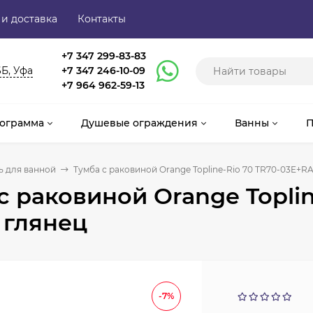
 и доставка
Контакты
+7 347 299-83-83
6Б, Уфа
+7 347 246-10-09
+7 964 962-59-13
ограмма
Душевые ограждения
Ванны
П
 для ванной
Тумба с раковиной Orange Topline-Rio 70 TR70-03E+R
с раковиной Orange Topli
 глянец
-7%