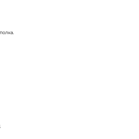
полка.
й