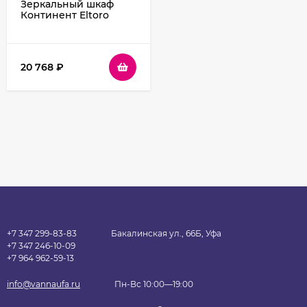
Зеркальный шкаф
Континент Eltoro
black LED 76 МВК114 с
подсветкой Черный
20 768
₽
+7 347 299-83-83
Бакалинская ул., 66Б, Уфа
+7 347 246-10-09
+7 964 962-59-13
info@vannaufa.ru
Пн-Вс 10:00—19:00