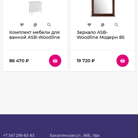
Комплект мебели для
Зеркало ASB-
ванной ASB-Woodline
Woodline Модерн 85
Модерн 85 Белый с
11232 Антикварный
патиной Серебро
орех
86 470
₽
19 720
₽
+7 347 299-83-83
Бакалинская ул., 66Б, Уфа