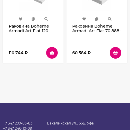
Раковина Boheme
Раковина Boheme
Armadi Art Flat 120
Armadi Art Flat 70 888-
859-120-CLCT Белый
70 Белая матовая
мрамор
110 744
₽
60 584
₽
+7 347 299-83-83
Бакалинская ул., 66Б, Уфа
+7 347 246-10-09