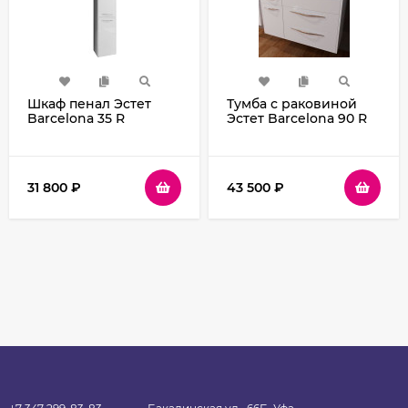
Шкаф пенал Эстет
Тумба с раковиной
Barcelona 35 R
Эстет Barcelona 90 R
ФР-00003587
ФР-00003596
подвесной Белый
подвесная Белая
31 800
₽
43 500
₽