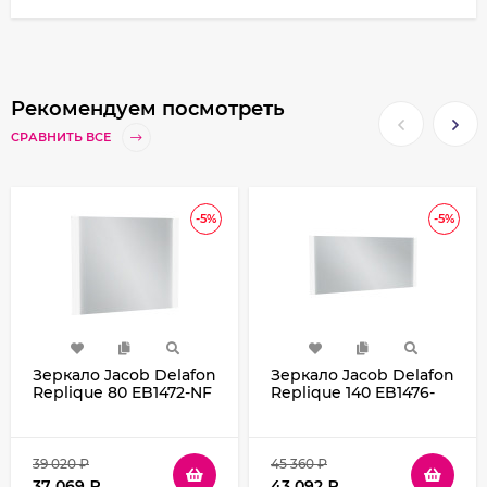
Рекомендуем посмотреть
СРАВНИТЬ ВСЕ
-5%
-5%
Зеркало Jacob Delafon
Зеркало Jacob Delafon
Replique 80 EB1472-NF
Replique 140 EB1476-
с подсветкой с
NF с подсветкой с
инфракрасным
инфракрасным
выключателем с
выключателем с
функцией антипар
функцией антипар
39 020
₽
45 360
₽
37 069
₽
43 092
₽