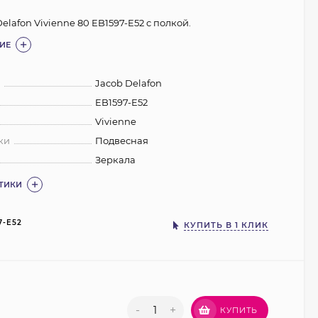
elafon Vivienne 80 EB1597-E52 с полкой.
ИЕ
:
Jacob Delafon
EB1597-E52
Vivienne
ки
Подвесная
Зеркала
СТИКИ
7-E52
КУПИТЬ В 1 КЛИК
-
+
КУПИТЬ