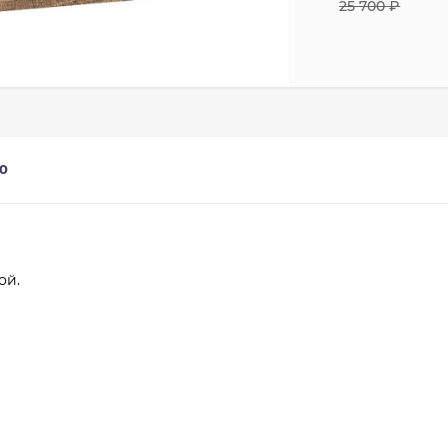
25 700
₽
0
ой.