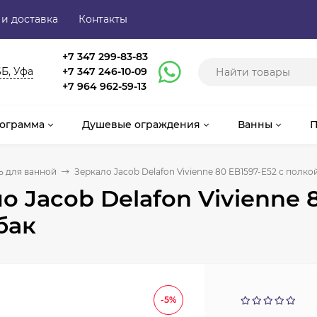
 и доставка
Контакты
+7 347 299-83-83
6Б, Уфа
+7 347 246-10-09
+7 964 962-59-13
ограмма
Душевые ограждения
Ванны
П
 для ванной
Зеркало Jacob Delafon Vivienne 80 EB1597-E52 с полко
о Jacob Delafon Vivienne 
бак
-5%