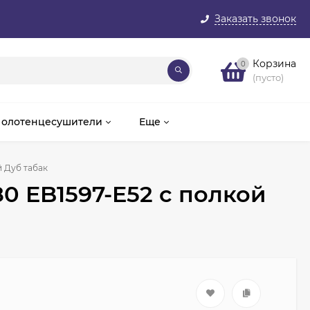
Заказать звонок
Корзина
0
(пусто)
олотенцесушители
Еще
й Дуб табак
80 EB1597-E52 с полкой