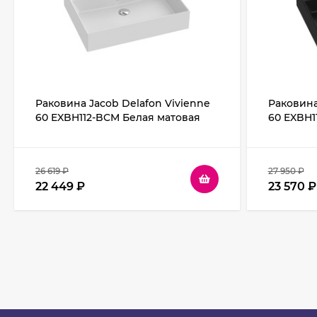
Раковина Jacob Delafon Vivienne
Раковина
60 EXBH112-BCM Белая матовая
60 EXBH1
26 619
₽
27 950
₽
22 449
₽
23 570
₽