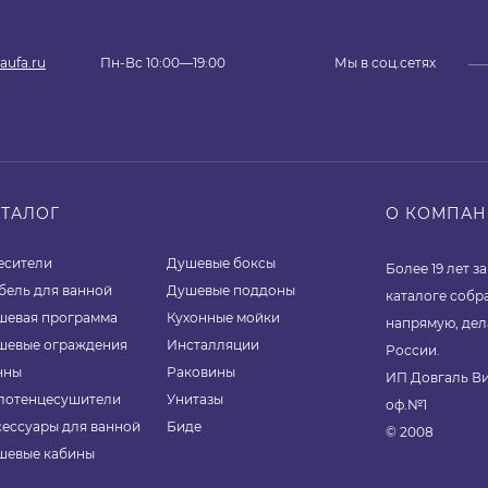
aufa.ru
Пн-Вс 10:00—19:00
Мы в соц.сетях
АТАЛОГ
О КОМПА
есители
Душевые боксы
Более 19 лет 
бель для ванной
Душевые поддоны
каталоге собр
шевая программа
Кухонные мойки
напрямую, дел
шевые ограждения
Инсталляции
России.
нны
Раковины
ИП Довгаль Ви
лотенцесушители
Унитазы
оф.№1
сессуары для ванной
Биде
© 2008
шевые кабины