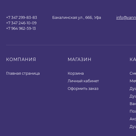
+7 347 299-83-83
Бакалинская ул., 66Б, Уфа
info@vann
+7 347 246-10-09
+7 964 962-59-13
КОМПАНИЯ
МАГАЗИН
К
Главная страница
Корзина
См
Личный кабинет
Ме
Оформить заказ
Ду
Ду
Ва
По
Ак
Ду