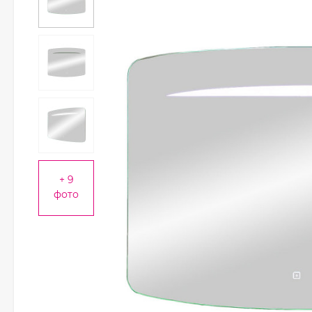
+ 9
фото