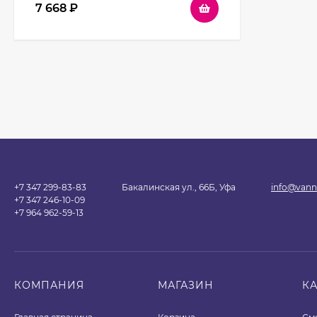
7 668
₽
+7 347 299-83-83
Бакалинская ул., 66Б, Уфа
info@vann
+7 347 246-10-09
+7 964 962-59-13
КОМПАНИЯ
МАГАЗИН
К