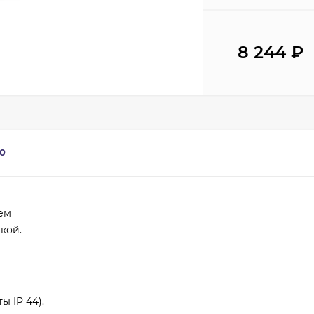
8 244
₽
0
ем
кой.
ы IP 44).