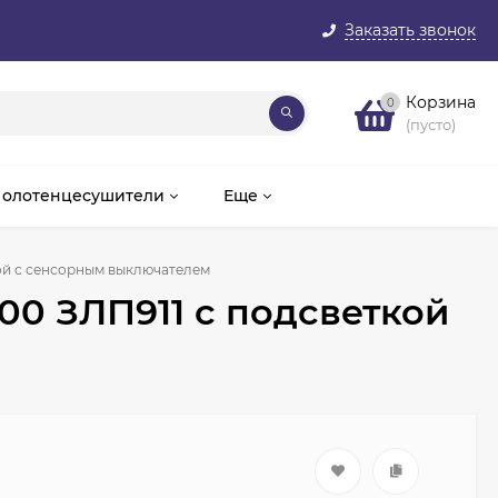
Заказать звонок
Корзина
0
(пусто)
олотенцесушители
Еще
кой с сенсорным выключателем
00 ЗЛП911 с подсветкой