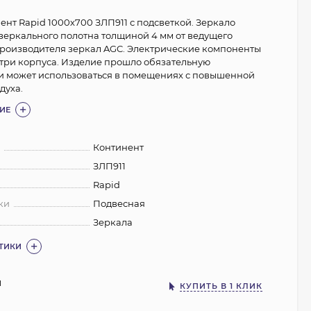
ент Rapid 1000х700 ЗЛП911 с подсветкой. Зеркало
 зеркального полотна толщиной 4 мм от ведущего
роизводителя зеркал AGC. Электрические компоненты
три корпуса. Изделие прошло обязательную
и может использоваться в помещениях с повышенной
духа.
ИЕ
:
Континент
ЗЛП911
Rapid
ки
Подвесная
Зеркала
СТИКИ
1
КУПИТЬ В 1 КЛИК