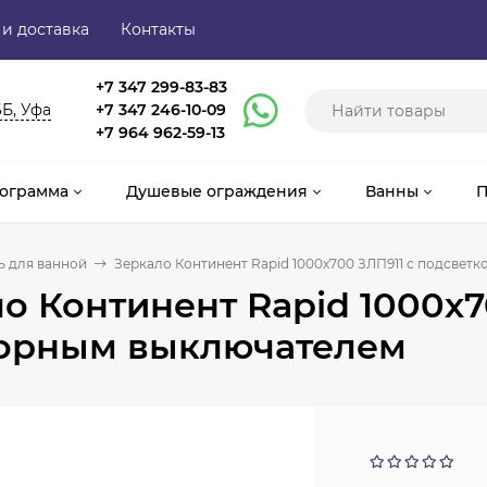
 и доставка
Контакты
+7 347 299-83-83
6Б, Уфа
+7 347 246-10-09
+7 964 962-59-13
ограмма
Душевые ограждения
Ванны
П
 для ванной
Зеркало Континент Rapid 1000х700 ЗЛП911 с подсвет
о Континент Rapid 1000х7
сорным выключателем