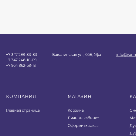
+7 347 299-83-83
Бакалинская ул., 66Б, Уфа
info@vann
+7 347 246-10-09
+7 964 962-59-13
КОМПАНИЯ
МАГАЗИН
К
Главная страница
Корзина
См
Личный кабинет
Ме
Оформить заказ
Ду
Ду