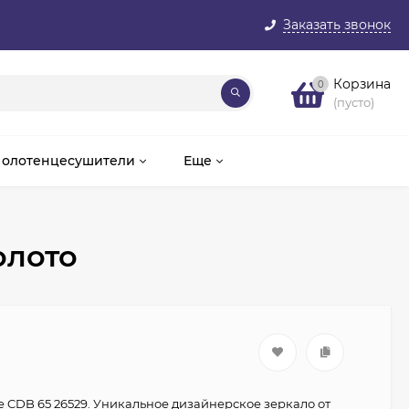
Заказать звонок
Корзина
0
(пусто)
олотенцесушители
Еще
олото
e CDB 65 26529. Уникальное дизайнерское зеркало от