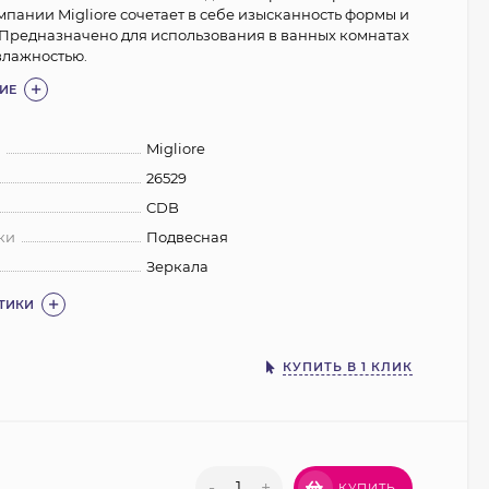
мпании Migliore сочетает в себе изысканность формы и
. Предназначено для использования в ванных комнатах
влажностью.
ИЕ
:
Migliore
26529
CDB
ки
Подвесная
Зеркала
СТИКИ
КУПИТЬ В 1 КЛИК
-
+
КУПИТЬ