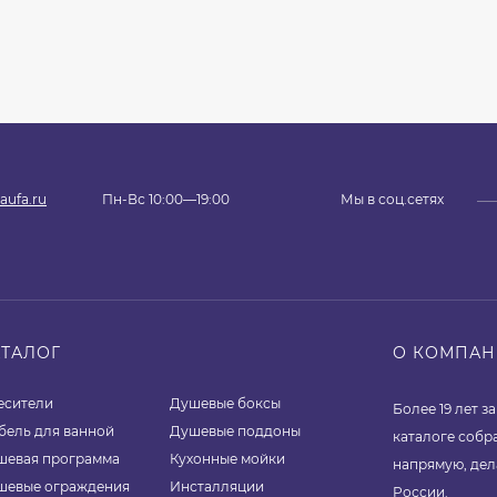
aufa.ru
Пн-Вс 10:00—19:00
Мы в соц.сетях
АТАЛОГ
О КОМПА
есители
Душевые боксы
Более 19 лет 
бель для ванной
Душевые поддоны
каталоге собр
шевая программа
Кухонные мойки
напрямую, дел
шевые ограждения
Инсталляции
России.