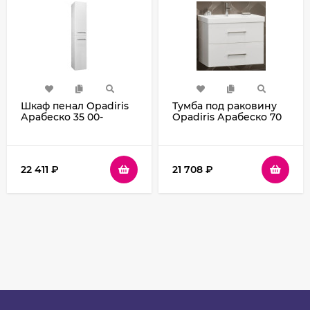
Шкаф пенал Opadiris
Тумба под раковину
Арабеско 35 00-
Opadiris Арабеско 70
00006361 подвесной
Z0000010907
Белый глянцевый
подвесная Белая
глянцевая
22 411
₽
21 708
₽