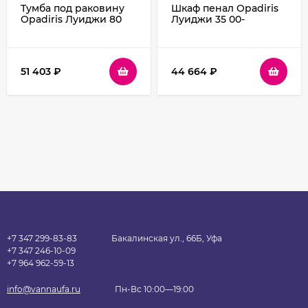
Тумба под раковину
Шкаф пенал Opadiris
Opadiris Луиджи 80
Луиджи 35 00-
00-00006180
00002268 подвесной
подвесная Серая
Белый матовый
матовая
51 403
₽
44 664
₽
+7 347 299-83-83
Бакалинская ул., 66Б, Уфа
+7 347 246-10-09
+7 964 962-59-13
info@vannaufa.ru
Пн-Вс 10:00—19:00