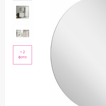
+ 2
фото