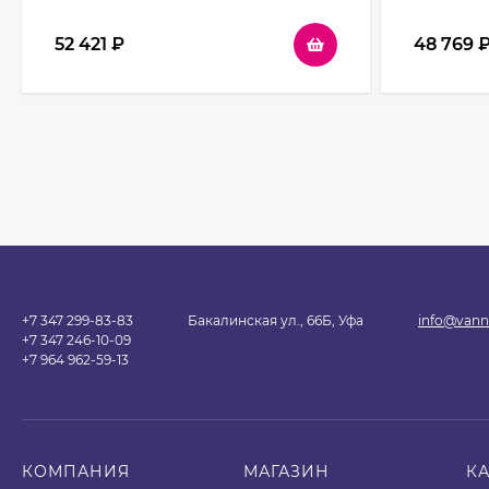
52 421
₽
48 769
+7 347 299-83-83
Бакалинская ул., 66Б, Уфа
info@vann
+7 347 246-10-09
+7 964 962-59-13
КОМПАНИЯ
МАГАЗИН
К