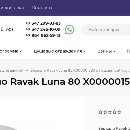
 и доставка
Контакты
+7 347 299-83-83
6Б, Уфа
+7 347 246-10-09
+7 964 962-59-13
ограмма
Душевые ограждения
Ванны
П
 для ванной
Зеркало Ravak Luna 80 X000001580 с подсветкой кру
о Ravak Luna 80 X0000015
Зеркало Ravak 