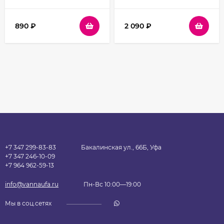
890
₽
2 090
₽
+7 347 299-83-83
Бакалинская ул., 66Б, Уфа
+7 347 246-10-09
+7 964 962-59-13
info@vannaufa.ru
Пн-Вс 10:00—19:00
Мы в соц.сетях