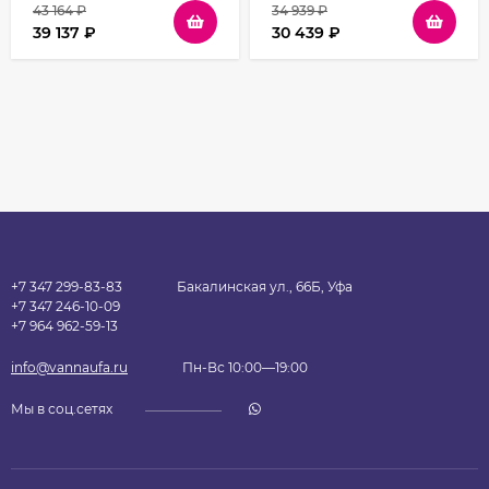
43 164
₽
34 939
₽
39 137
₽
30 439
₽
+7 347 299-83-83
Бакалинская ул., 66Б, Уфа
+7 347 246-10-09
+7 964 962-59-13
info@vannaufa.ru
Пн-Вс 10:00—19:00
Мы в соц.сетях