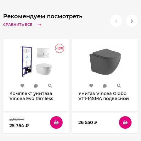
Рекомендуем посмотреть
СРАВНИТЬ ВСЕ
-13%
Комплект унитаза
Унитаз Vincea Globo
Vincea Evo Rimless
VT1-14SMA подвесной
VT1-34S с
Антрацит матовый с
инсталляцией Koller
сиденьем Микролифт
Pool
DUNE1200SL+Neon с
29 617
₽
26 550
₽
сиденьем Микролифт
25 754
₽
и клавишей смыва
Хром