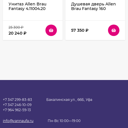
Унитаз Allen Brau
Душевая дверь Allen
Fantasy 4.11004.20
Brau Fantasy 160
подвесной Белый без
3.11010.00 профиль
сиденья
Хром стекло
прозрачное
25 300
₽
57 350
₽
20 240
₽
+7 347 299-83-83
Бакалинская ул., 66Б, Уфа
+7 347 246-10-09
+7 964 962-59-13
info@vannaufa.ru
Пн-Вс 10:00—19:00