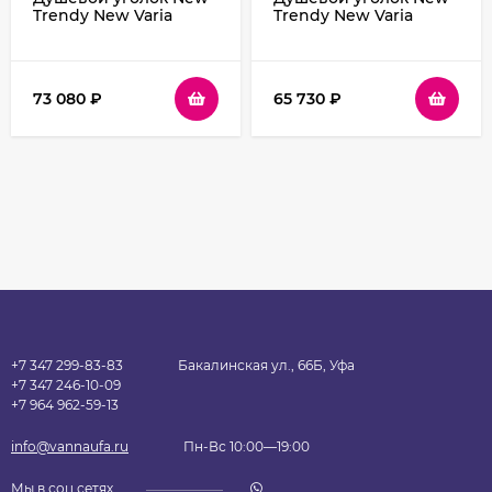
Trendy New Varia
Trendy New Varia
Chrome 120х85 K-0509
Chrome 80х90 K-0475
профиль Хром стекло
профиль Хром стекло
прозрачное
прозрачное
73 080
₽
65 730
₽
+7 347 299-83-83
Бакалинская ул., 66Б, Уфа
+7 347 246-10-09
+7 964 962-59-13
info@vannaufa.ru
Пн-Вс 10:00—19:00
Мы в соц.сетях