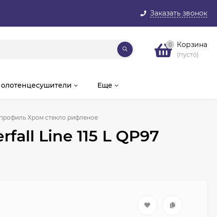
Заказать звонок
Корзина
0
(пусто)
олотенцесушители
Еще
P97 профиль Хром стекло рифленое
fall Line 115 L QP97