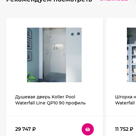
Душевая дверь Koller Pool
Шторка н
Waterfall Line QP10 90 профиль
Waterfall
Хром стекло рифленое
Хром сте
29 747
₽
11 752
₽