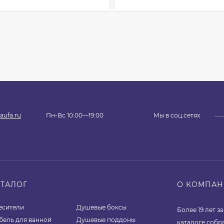
aufa.ru
Пн-Вс 10:00—19:00
Мы в соц.сетях
АТАЛОГ
О КОМПА
есители
Душевые боксы
Более 19 лет 
бель для ванной
Душевые поддоны
каталоге собр