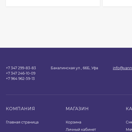
+7 347 299-83-83
Бакалинская ул., 66Б, Уфа
info@vann
+7 347 246-10-09
+7 964 962-59-13
КОМПАНИЯ
МАГАЗИН
К
Главная страница
Корзина
См
Личный кабинет
Ме