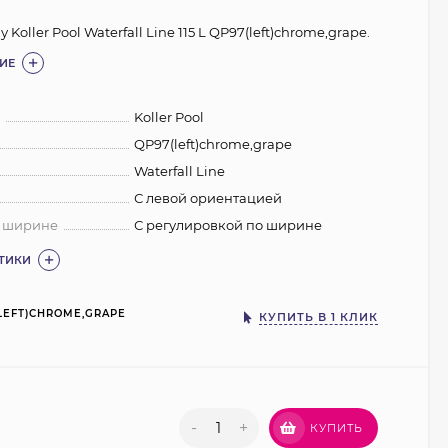
Koller Pool Waterfall Line 115 L QP97(left)chrome,grape.
ИЕ
:
Koller Pool
QP97(left)chrome,grape
Waterfall Line
С левой ориентацией
о ширине
С регулировкой по ширине
СТИКИ
LEFT)CHROME,GRAPE
КУПИТЬ В 1 КЛИК
-
+
КУПИТЬ