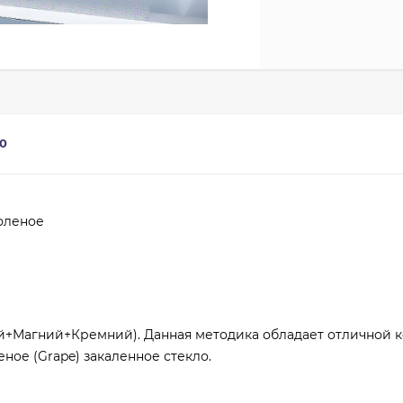
0
фленое
й+Магний+Кремний). Данная методика обладает отличной 
ное (Grape) закаленное стекло.