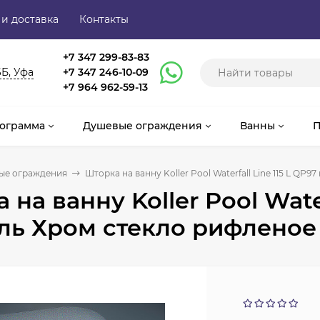
 и доставка
Контакты
+7 347 299-83-83
6Б, Уфа
+7 347 246-10-09
+7 964 962-59-13
ограмма
Душевые ограждения
Ванны
П
ые ограждения
Шторка на ванну Koller Pool Waterfall Line 115 L Q
 на ванну Koller Pool Water
ль Хром стекло рифленое