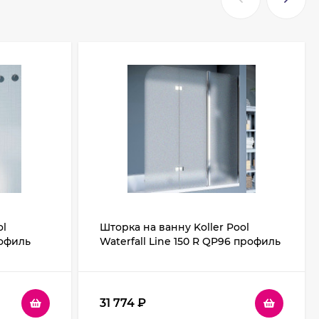
ol
Шторка на ванну Koller Pool
рофиль
Waterfall Line 150 R QP96 профиль
Хром стекло рифленое
31 774
₽