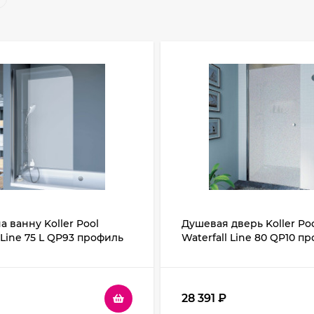
а ванну Koller Pool
Душевая дверь Koller Po
 Line 75 L QP93 профиль
Waterfall Line 80 QP10 п
кло прозрачное
Хром стекло рифленое
28 391
₽