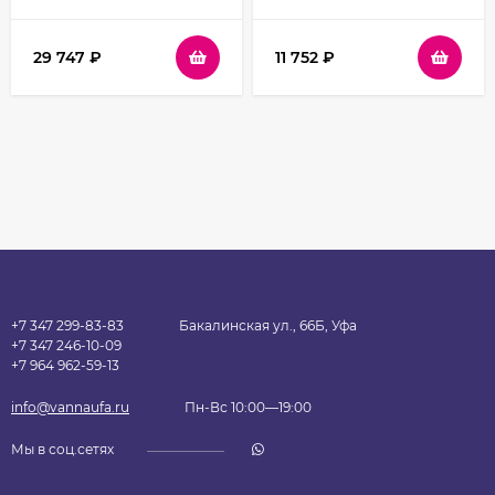
Хром стекло
профиль Хром стекло
рифленое
прозрачное
29 747
₽
11 752
₽
+7 347 299-83-83
Бакалинская ул., 66Б, Уфа
+7 347 246-10-09
+7 964 962-59-13
info@vannaufa.ru
Пн-Вс 10:00—19:00
Мы в соц.сетях