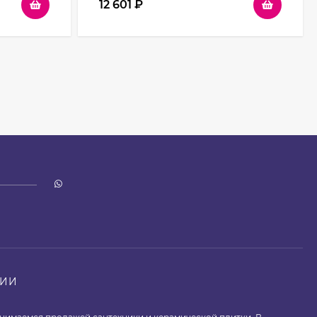
12 601
₽
НИИ