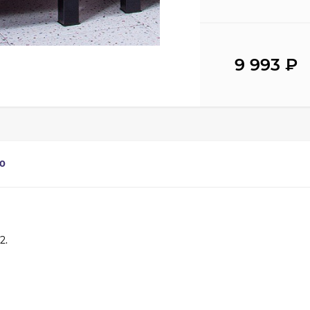
9 993
₽
0
2.