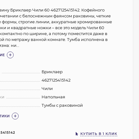
вину Бриклаер Чили 60 4627125415142. Кофейного
сочетании с белоснежным фаянсом раковины, четкие
 формы, строгие линии, аккуратные хромированные
ки и квадратные ножки – все это модель Чили 60
 компактно по ширине, а потому поместится даже в
й по метражу ванной комнате. Тумба исполнена в
ма: ни...
ИЕ
:
Бриклаер
4627125415142
Чили
ки
Напольная
Тумбы с раковиной
СТИКИ
25415142
КУПИТЬ В 1 КЛИК