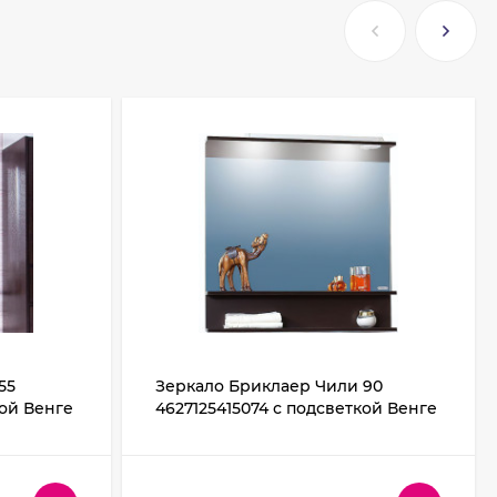
55
Зеркало Бриклаер Чили 90
кой Венге
4627125415074 с подсветкой Венге