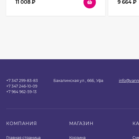
11 008
₽
9 664
₽
+7 347 299-83-83
Бакалинская ул., 66Б, Уфа
info@vann
+7 347 246-10-09
+7 964 962-59-13
КОМПАНИЯ
МАГАЗИН
К
Главная страница
Корзина
См