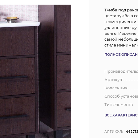
Тумба под рако
цвета тумба в 
геометрические
удлиненные руч
венге. Изделие
самой небольшо
стиле минимализ
ПОЛНОЕ ОПИСАН
Производитель
Артикул:
Коллекция
Способ установ
Тип элемента
ВСЕ ХАРАКТЕРИ
АРТИКУЛ:
46271