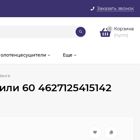
Заказать звонок
Корзина
0
(пусто)
олотенцесушители
Еще
Венге
ли 60 4627125415142