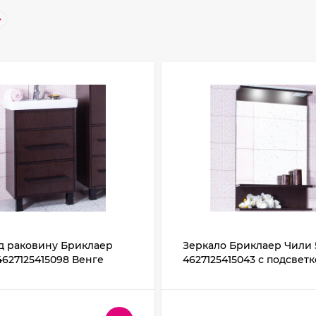
д раковину Бриклаер
Зеркало Бриклаер Чили 
4627125415098 Венге
4627125415043 с подсвет