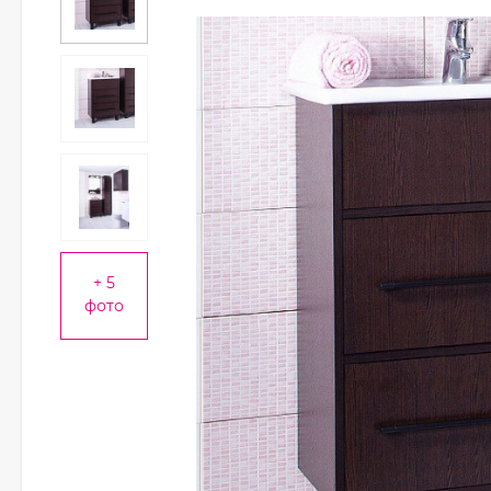
+ 5
фото