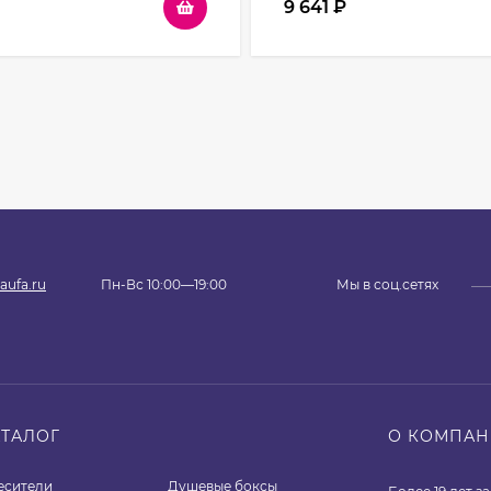
9 641
₽
aufa.ru
Пн-Вс 10:00—19:00
Мы в соц.сетях
АТАЛОГ
О КОМПА
есители
Душевые боксы