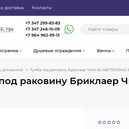
 и доставка
Контакты
+7 347 299-83-83
6Б, Уфа
+7 347 246-10-09
+7 964 962-59-13
ограмма
Душевые ограждения
Ванны
П
 для ванной
Тумба под раковину Бриклаер Чили 60 4627125415142 
под раковину Бриклаер Чи