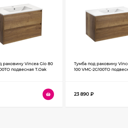
д раковину Vincea Gio 80
Тумба под раковину Vinc
0TO подвесная T.Oak
100 VMC-2G100TO подвес
23 890
₽