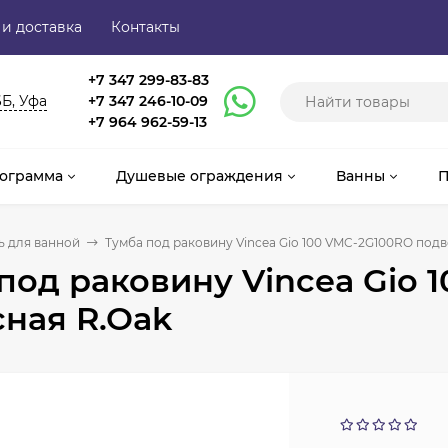
 и доставка
Контакты
+7 347 299-83-83
6Б, Уфа
+7 347 246-10-09
+7 964 962-59-13
ограмма
Душевые ограждения
Ванны
П
 для ванной
Тумба под раковину Vincea Gio 100 VMC-2G100RO подв
под раковину Vincea Gio 
ная R.Oak