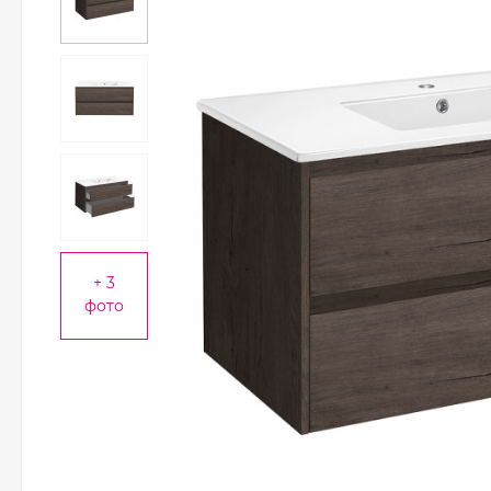
+ 3
фото