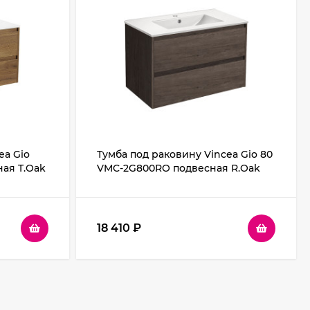
ea Gio
Тумба под раковину Vincea Gio 80
ная T.Oak
VMC-2G800RO подвесная R.Oak
18 410
₽