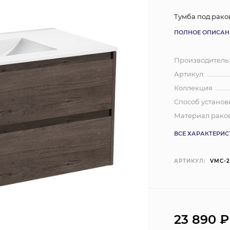
Тумба под рако
ПОЛНОЕ ОПИСАН
Производитель
Артикул:
Коллекция
Способ установ
Материал рако
ВСЕ ХАРАКТЕРИ
АРТИКУЛ:
VMC-
23 890
₽