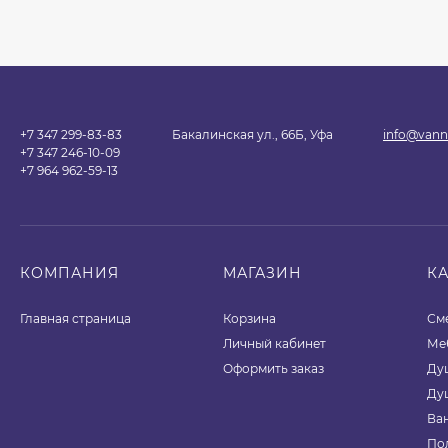
+7 347 299-83-83
Бакалинская ул., 66Б, Уфа
info@vann
+7 347 246-10-09
+7 964 962-59-13
КОМПАНИЯ
МАГАЗИН
К
Главная страница
Корзина
См
Личный кабинет
Ме
Оформить заказ
Ду
Ду
Ва
По