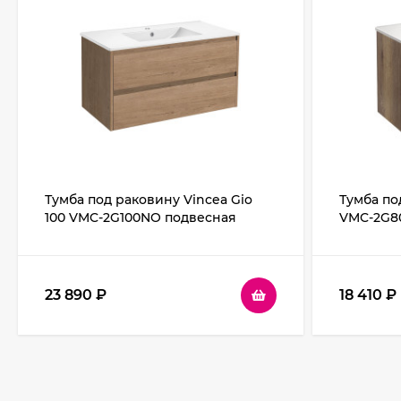
Тумба под раковину Vincea Gio
Тумба по
100 VMC-2G100NO подвесная
VMC-2G80
N.Oak
23 890
₽
18 410
₽