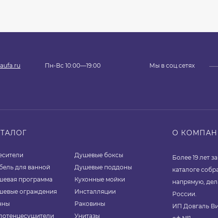
aufa.ru
Пн-Вс 10:00—19:00
Мы в соц.сетях
АТАЛОГ
О КОМПА
есители
Душевые боксы
Более 19 лет 
бель для ванной
Душевые поддоны
каталоге собр
шевая программа
Кухонные мойки
напрямую, дел
шевые ограждения
Инсталляции
России.
нны
Раковины
ИП Довгаль Ви
лотенцесушители
Унитазы