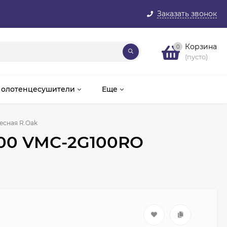
Заказать звонок
Корзина
0
(пусто)
олотенцесушители
Еще
есная R.Oak
100 VMC-2G100RO