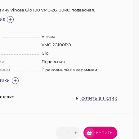
вину Vincea Gio 100 VMC-2G100RO подвесная.
ИЕ
:
Vincea
VMC-2G100RO
Gio
ки
Подвесная
вины
С раковиной из керамики
СТИКИ
2G100RO
КУПИТЬ В 1 КЛИК
-
+
КУПИТЬ