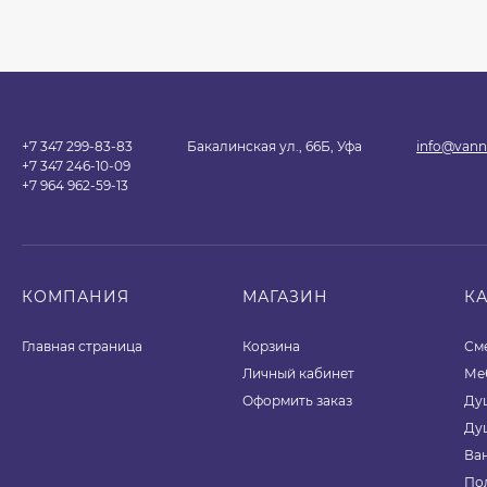
+7 347 299-83-83
Бакалинская ул., 66Б, Уфа
info@vann
+7 347 246-10-09
+7 964 962-59-13
КОМПАНИЯ
МАГАЗИН
К
Главная страница
Корзина
См
Личный кабинет
Ме
Оформить заказ
Ду
Ду
Ва
По