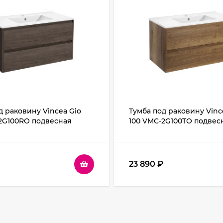
д раковину Vincea Gio
Тумба под раковину Vinc
2G100RO подвесная
100 VMC-2G100TO подвес
23 890
₽