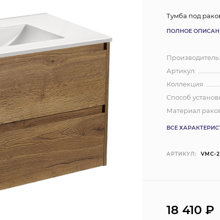
Тумба под рако
ПОЛНОЕ ОПИСАН
Производитель
Артикул:
Коллекция
Способ установ
Материал рако
ВСЕ ХАРАКТЕРИ
АРТИКУЛ:
VMC-
18 410
₽