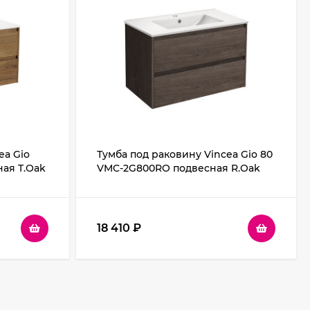
ea Gio
Тумба под раковину Vincea Gio 80
ная T.Oak
VMC-2G800RO подвесная R.Oak
18 410
₽