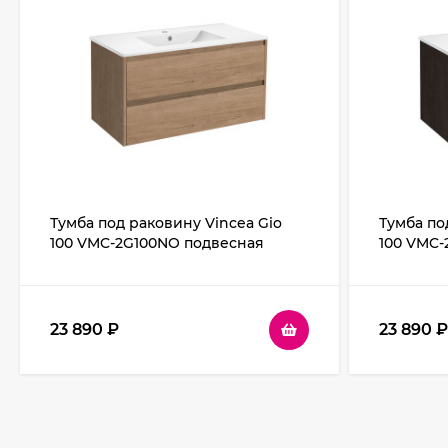
Тумба под раковину Vincea Gio
Тумба по
100 VMC-2G100NO подвесная
100 VMC-
N.Oak
R.Oak
23 890
₽
23 890
₽