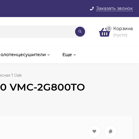
Заказать звонок
Корзина
0
(пусто)
олотенцесушители
Еще
есная T.Oak
 80 VMC-2G800TO