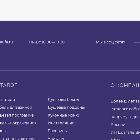
aufa.ru
Пн-Вс 10:00—19:00
Мы в соц.сетях
АТАЛОГ
О КОМПА
есители
Душевые боксы
Более 19 лет 
бель для ванной
Душевые поддоны
каталоге собр
шевая программа
Кухонные мойки
напрямую, дел
шевые ограждения
Инсталляции
России.
нны
Раковины
ИП Довгаль Ви
лотенцесушители
Унитазы