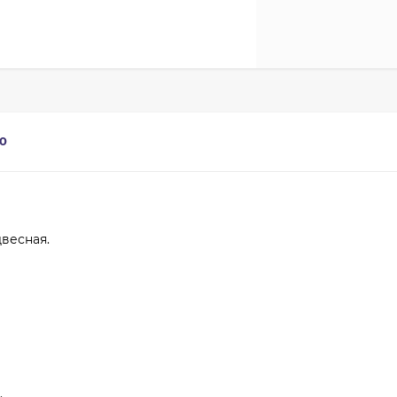
0
весная.
.