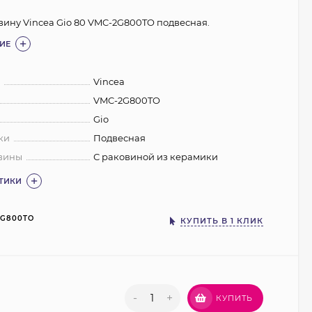
вину Vincea Gio 80 VMC-2G800TO подвесная.
ИЕ
:
Vincea
VMC-2G800TO
Gio
ки
Подвесная
вины
С раковиной из керамики
СТИКИ
2G800TO
КУПИТЬ В 1 КЛИК
-
+
КУПИТЬ