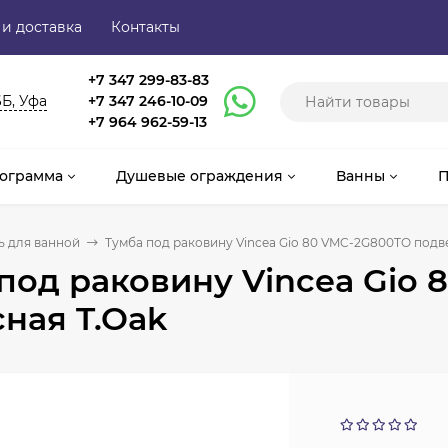
 и доставка
Контакты
+7 347 299-83-83
6Б, Уфа
+7 347 246-10-09
+7 964 962-59-13
ограмма
Душевые ограждения
Ванны
П
 для ванной
Тумба под раковину Vincea Gio 80 VMC-2G800TO подв
под раковину Vincea Gio
ная T.Oak