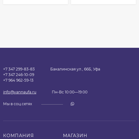
+7 347 299-83-83
Бакалинская ул., 66Б, Уфа
+7 347 246-10-09
+7 964 962-59-13
info@vannaufa.ru
Пн-Вс 10:00—19:00
Мы в соц.сетях
КОМПАНИЯ
МАГАЗИН