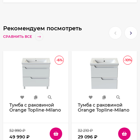
Рекомендуем посмотреть
СРАВНИТЬ ВСЕ
-6%
-10%
Тумба с раковиной
Тумба с раковиной
Orange Topline-Milano
Orange Topline-Milano
100 TMR100+RA Белый
60 TP-M60-02+RA
глянец
подвесная Белый
глянец
52 990
₽
32 210
₽
49 990
₽
29 096
₽